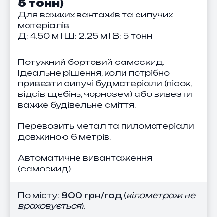
5 тонн)
Для важких вантажів та сипучих
матеріалів
Д: 4.50 м | Ш: 2.25 м | В: 5 тонн
Потужний бортовий самоскид.
Ідеальне рішення, коли потрібно
привезти сипучі будматеріали (пісок,
відсів, щебінь, чорнозем) або вивезти
важке будівельне сміття.
Перевозить метал та пиломатеріали
довжиною 6 метрів.
Автоматичне вивантаження
(самоскид).
По місту:
800 грн/год
(
кілометраж не
враховується
).