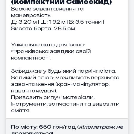
(Компактний Самоскид)
Верхнє завантаження та
маневровість
Д: 3.20 м | Ш: 1.92 м | В: 3.5 тонни |
Висота борта: 28.5 см
Унікальне авто для Івано-
Франківська завдяки своїй
компактності.
Заїжджає у будь-який паркінг міста.
Великий плюс: можливість верхнього
завантаження (кран-маніпулятор,
навантажувач).
Привозить сипучі матеріали,
інструменти, запчастини та вивозити
сміття.
По місту:
650 грн/год
(
кілометраж не
враховується
).