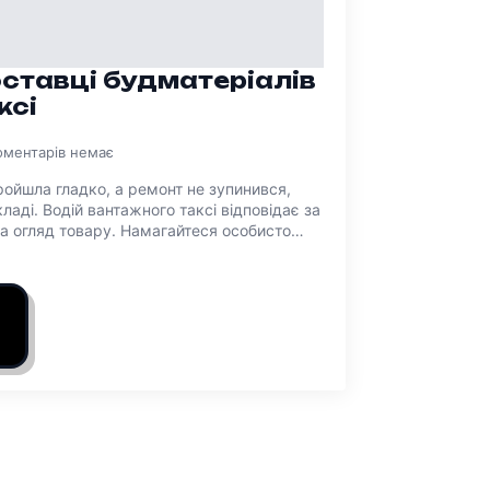
ставці будматеріалів
ксі
оментарів немає
ойшла гладко, а ремонт не зупинився,
кладі. Водій вантажного таксі відповідає за
 та огляд товару. Намагайтеся особисто…