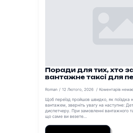
Поради для тих, хто 
вантажне таксі для п
Roman
12 Лютого, 2026
Коментарів нема
Щоб переїзд пройшов швидко, як поїздка н
вантажем, зверніть увагу на наступне: Де
диспетчеру. При замовленні вантажного та
що саме ви везете…