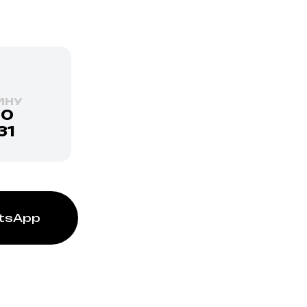
ИНУ
10
31
tsApp