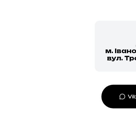
м. Іван
вул. Т
Vi