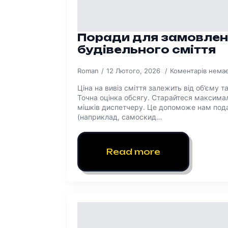
Поради для замовлен
будівельного сміття
Roman
12 Лютого, 2026
Коментарів нема
Ціна на вивіз сміття залежить від об’єму т
Точна оцінка обсягу. Старайтеся максимал
мішків диспетчеру. Це допоможе нам под
(наприклад, самоскид…
Read more