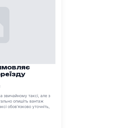
замовляє
ереїзду
є
а звичайному таксі, але з
тально опишіть вантаж
ксі обов’язково уточніть,