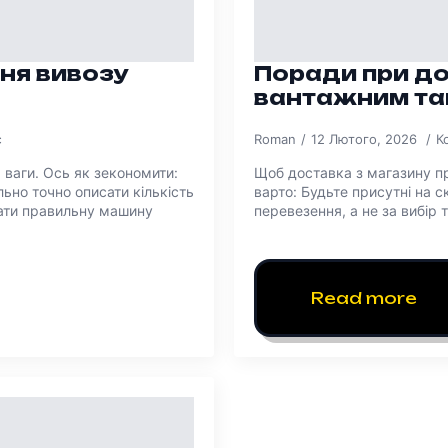
ня вивозу
Поради при до
вантажним та
є
Roman
12 Лютого, 2026
К
а ваги. Ось як зекономити:
Щоб доставка з магазину пр
ьно точно описати кількість
варто: Будьте присутні на с
ати правильну машину
перевезення, а не за вибір
Read more