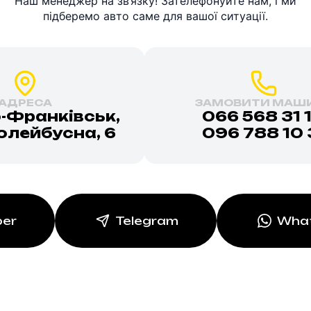
Наш менеджер на зв’язку! Зателефонуйте нам, і ми
підберемо авто саме для вашої ситуації.
АДРЕСА
ЗАМОВИТИ МАШ
о-Франківськ,
066 568 31 
ролейбусна, 6
096 788 10 
ber
Telegram
Wha